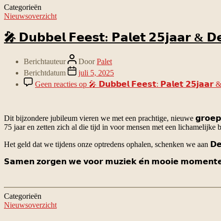
Categorieën
Nieuwsoverzicht
🎤 𝗗𝘂𝗯𝗯𝗲𝗹 𝗙𝗲𝗲𝘀𝘁: 𝗣𝗮𝗹𝗲𝘁 𝟮𝟱𝗷𝗮𝗮𝗿 & 𝗗
Berichtauteur
Door
Palet
Berichtdatum
juli 5, 2025
Geen reacties
op 🎤 𝗗𝘂𝗯𝗯𝗲𝗹 𝗙𝗲𝗲𝘀𝘁: 𝗣𝗮𝗹𝗲𝘁 𝟮𝟱𝗷𝗮𝗮𝗿 
Dit bijzondere jubileum vieren we met een prachtige, nieuwe 𝗴𝗿𝗼𝗲𝗽
75 jaar en zetten zich al die tijd in voor mensen met een lichamelijke
Het geld dat we tijdens onze optredens ophalen, schenken we aan 𝗗𝗲 
𝗦𝗮𝗺𝗲𝗻 𝘇𝗼𝗿𝗴𝗲𝗻 𝘄𝗲 𝘃𝗼𝗼𝗿 𝗺𝘂𝘇𝗶𝗲𝗸 𝗲́𝗻 𝗺𝗼𝗼𝗶𝗲 𝗺𝗼𝗺𝗲𝗻𝘁𝗲
Categorieën
Nieuwsoverzicht