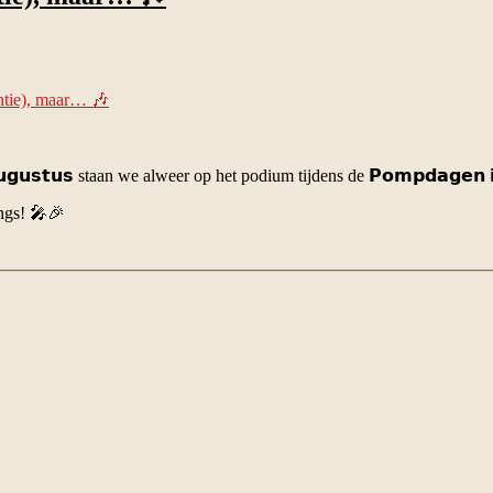
ntie), maar… 🎶
𝗴𝘂𝘀𝘁𝘂𝘀
staan we alweer op het podium tijdens de 𝗣𝗼𝗺𝗽𝗱𝗮𝗴𝗲𝗻
angs! 🎤🎉