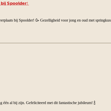
𝗶𝗷 𝗦𝗽𝗼𝗼𝗹𝗱𝗲𝗿!
erplaats bij Spoolder! 🥳 Gezelligheid voor jong en oud met springkusse
én al bij zijn. Gefeliciteerd met dit fantastische jubileum! 🍾