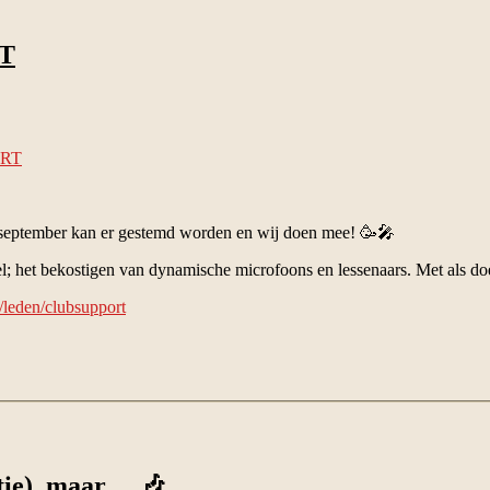
RT
ORT
ptember kan er gestemd worden en wij doen mee! 🥳🎤
oel; het bekostigen van dynamische microfoons en lessenaars. Met als d
/leden/clubsupport
tie), maar… 🎶