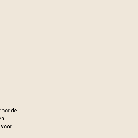
 door de
en
 voor