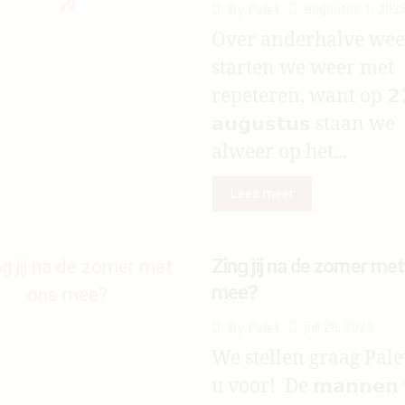
augustus 1, 202
By
Palet
Over anderhalve we
starten we weer met
repeteren, want op 𝟮
𝗮𝘂𝗴𝘂𝘀𝘁𝘂𝘀 staan we
alweer op het...
Lees meer
Zing jij na de zomer me
mee?
juli 28, 2025
By
Palet
We stellen graag Pale
u voor! De 𝗺𝗮𝗻𝗻𝗲𝗻 