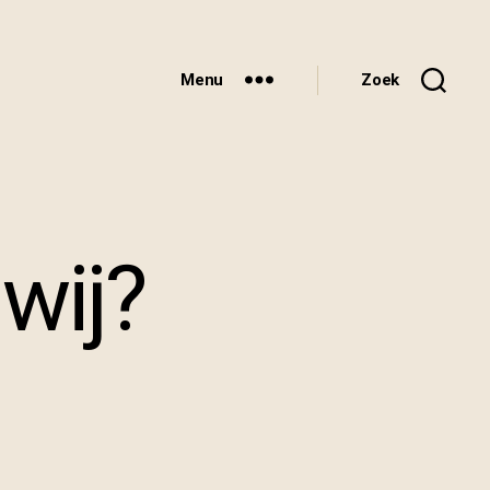
Menu
Zoek
wij?