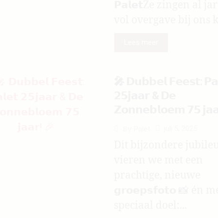
𝗣𝗮𝗹𝗲𝘁Ze zingen al ja
vol overgave bij ons k
Lees meer
🎤 𝗗𝘂𝗯𝗯𝗲𝗹 𝗙𝗲𝗲𝘀𝘁: 𝗣𝗮
𝟮𝟱𝗷𝗮𝗮𝗿 & 𝗗𝗲
𝗭𝗼𝗻𝗻𝗲𝗯𝗹𝗼𝗲𝗺 𝟳𝟱 𝗷𝗮
juli 5, 2025
By
Palet
Dit bijzondere jubil
vieren we met een
prachtige, nieuwe
𝗴𝗿𝗼𝗲𝗽𝘀𝗳𝗼𝘁𝗼 📸 én 
speciaal doel:...