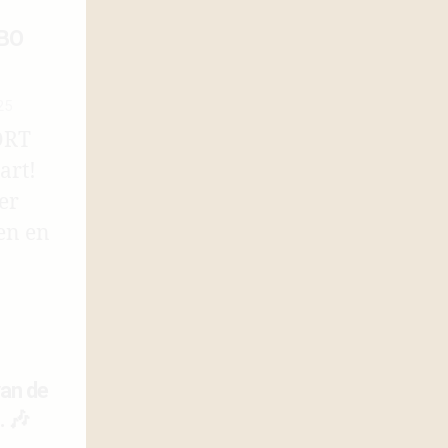
ABO
25
ORT
art!
er
en en
an de
 🎶