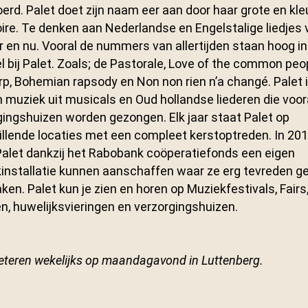
erd. Palet doet zijn naam eer aan door haar grote en kleu
oire. Te denken aan Nederlandse en Engelstalige liedjes 
r en nu. Vooral de nummers van allertijden staan hoog in
 bij Palet. Zoals; de Pastorale, Love of the common peop
rp, Bohemian rapsody en Non non rien n’a changé. Palet 
n muziek uit musicals en Oud hollandse liederen die voora
gingshuizen worden gezongen. Elk jaar staat Palet op
illende locaties met een compleet kerstoptreden. In 20
Palet dankzij het Rabobank coöperatiefonds een eigen
installatie kunnen aanschaffen waar ze erg tevreden ge
en. Palet kun je zien en horen op Muziekfestivals, Fairs
n, huwelijksvieringen en verzorgingshuizen.
eteren wekelijks op maandagavond in Luttenberg.