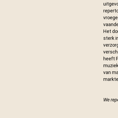
uitgevo
repert
vroege
vaandel
Het do
sterk i
verzor
versch
heeft 
muziek
van mak
markte
We rep