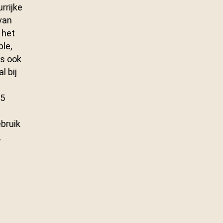
rrijke
van
 het
le,
is ook
l bij
15
bruik
,