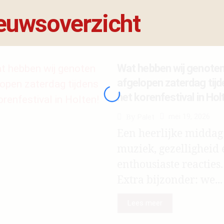
euwsoverzicht
Wat hebben wij genote
afgelopen zaterdag tij
het korenfestival in Hol
mei 19, 2026
By
Palet
Een heerlijke middag
muziek, gezelligheid 
enthousiaste reacties.
Extra bijzonder: we...
Lees meer